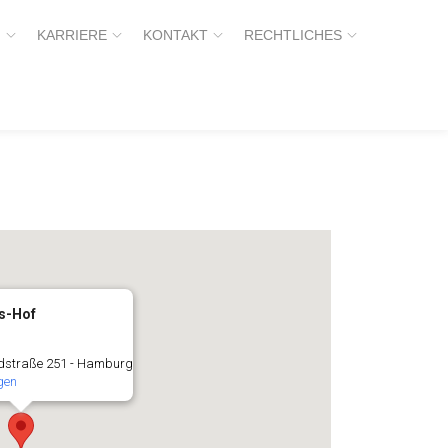
H
KARRIERE
KONTAKT
RECHTLICHES
s-Hof
dstraße 251 - Hamburg
gen