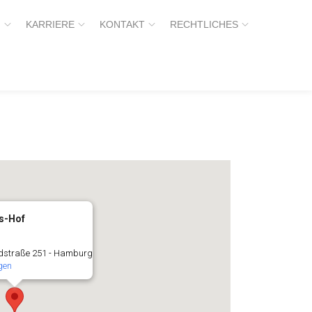
H
KARRIERE
KONTAKT
RECHTLICHES
s-Hof
dstraße 251 - Hamburg
gen