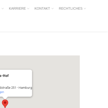
H
KARRIERE
KONTAKT
RECHTLICHES
s-Hof
dstraße 251 - Hamburg
gen